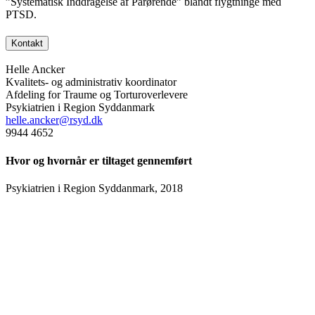
”Systematisk Inddragelse af Pårørende” blandt flygtninge med
PTSD.
Kontakt
Helle Ancker
Kvalitets- og administrativ koordinator
Afdeling for Traume og Torturoverlevere
Psykiatrien i Region Syddanmark
helle.ancker@rsyd.dk
9944 4652
Hvor og hvornår er tiltaget gennemført
Psykiatrien i Region Syddanmark, 2018