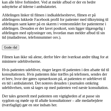
kan alle blive forhindret. Ved at melde afbud er der en bedre
udnyttelse af tiderne i ambulatoriet.
Afdelingen linker til filmen i indkaldelsesbreve, filmen er på
afdelingens lukkede Facebook profil for patienter med tilknytning til
afdelingen samt kører på en skærm i venteområdet for patienterne i
afdelingen. Desuden er der lavet postkort, som ligger tilgængelig i
afdelingen med oplysninger om, hvordan man melder afbud til sin
tid (mailadresse, telefonnummer osv.).
Gode råd
Filmen kan ikke stå alene, derfor blev der iværksat andre tiltag for at
minimere udeblivelserne.
Hvis patienten udebliver, ringer lægen til patienten i den afsatte tid til
konsultationen. Hvis patienten ikke træffes på telefonen, sendes der
et brev, hvor der gøres opmærksom på, at patienten er udeblevet til
en tid i ambulatoriet. Det noteres desuden i journalen omkring
udeblivelsen, som så tages op med patienten ved næste konsultation.
Der tales generelt med patienten om vigtigheden af at passe sin
sygdom og møde op til aftalte konsultationer – alle medarbejdere
(tværfagligt) gør en stor indsats her.