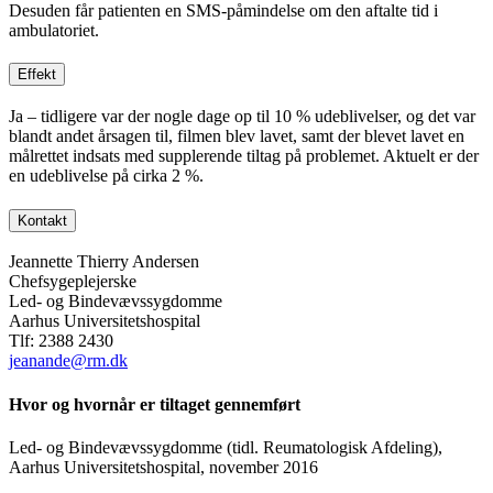
Desuden får patienten en SMS-påmindelse om den aftalte tid i
ambulatoriet.
Effekt
Ja – tidligere var der nogle dage op til 10 % udeblivelser, og det var
blandt andet årsagen til, filmen blev lavet, samt der blevet lavet en
målrettet indsats med supplerende tiltag på problemet. Aktuelt er der
en udeblivelse på cirka 2 %.
Kontakt
Jeannette Thierry Andersen
Chefsygeplejerske
Led- og Bindevævssygdomme
Aarhus Universitetshospital
Tlf: 2388 2430
jeanande@rm.dk
Hvor og hvornår er tiltaget gennemført
Led- og Bindevævssygdomme (tidl. Reumatologisk Afdeling),
Aarhus Universitetshospital, november 2016