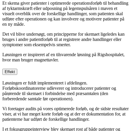
Et skema giver patien­ter i optimerede operationsforløb til behandling
af tyktarmskræft eller ud­posning på legemspulsåren i maven et
visuelt overblik over de forskellige handlinger, som pa­tienten skal
udføre efter operationen og kan involvere og motivere patienter på
en ny måde.
Det vil blive undersøgt, om principperne for skemaet ligeledes kan
bruges i andre patientforløb til at registrere an­dre handlinger eller
symptomer som eksempelvis smerter.
Løsningen er inspireret af en tilsvarende løsning på Rigshospitalet,
hvor man bruger magnettavler.
Effekt
Løsningen er fuldt implementeret i afdelingen.
Forløbskoordinatorerne udleverer og introducerer patienter og
pårørende til skemaet i forbindelse med præsamtalen (den
forberedende samtale før operationen).
Vi foretager audits på vores optimerede forløb, og de sidste resultater
viser, at vi har meget korte forløb og at der er dokumentation for, at
patienterne har udført de forskellige handlinger.
I et fokusgruppeinterview blev skemaet rost af både patienter og