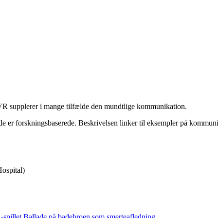
VR supplerer i mange tilfælde den mundtlige kommunikation.
le er forskningsbaserede. Beskrivelsen linker til eksempler på kommuni
ospital)
R-spillet Ballade på badebroen som smerteafledning