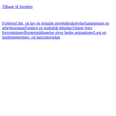
Tilbage til forsiden
Forbered dig, og lav en grundig projektbeskrivelse
Sammensæt en
arbejdsgruppe
Fastlæg en realistisk tidsplan
Afstem jeres
forventninger
Borgerinddragelse giver bedre animationer
Læg en
implementerings- og lanceringsplan