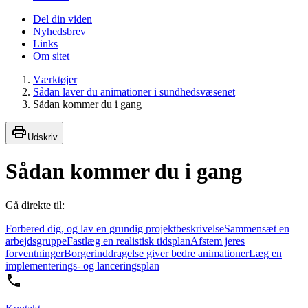
Del din viden
Nyhedsbrev
Links
Om sitet
Værktøjer
Sådan laver du animationer i sundhedsvæsenet
Sådan kommer du i gang
Udskriv
Sådan kommer du i gang
Gå direkte til:
Forbered dig, og lav en grundig projektbeskrivelse
Sammensæt en
arbejdsgruppe
Fastlæg en realistisk tidsplan
Afstem jeres
forventninger
Borgerinddragelse giver bedre animationer
Læg en
implementerings- og lanceringsplan