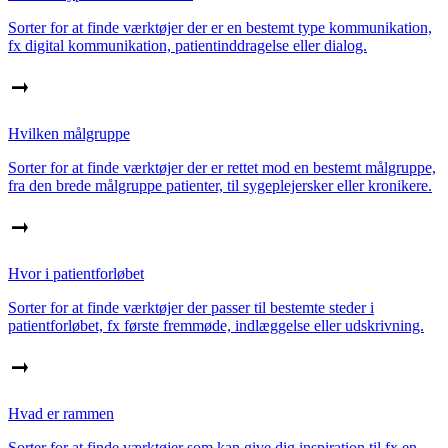
Sorter for at finde værktøjer der er en bestemt type kommunikation,
fx digital kommunikation, patientinddragelse eller dialog.
Hvilken målgruppe
Sorter for at finde værktøjer der er rettet mod en bestemt målgruppe,
fra den brede målgruppe patienter, til sygeplejersker eller kronikere.
Hvor i patientforløbet
Sorter for at finde værktøjer der passer til bestemte steder i
patientforløbet, fx første fremmøde, indlæggelse eller udskrivning.
Hvad er rammen
Sorter for at finde værktøjer som kan give dig inspiration til fx en