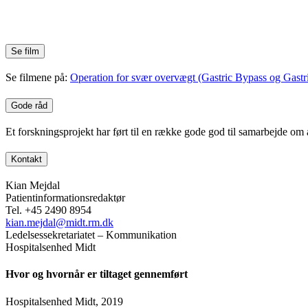
Se film
Se filmene på:
Operation for svær overvægt (Gastric Bypass og Gastri
Gode råd
Et forskningsprojekt har ført til en række gode god til samarbejde om
Kontakt
Kian Mejdal
Patientinformationsredaktør
Tel. +45 2490 8954
kian.mejdal@midt.rm.dk
Ledelsessekretariatet – Kommunikation
Hospitalsenhed Midt
Hvor og hvornår er tiltaget gennemført
Hospitalsenhed Midt, 2019