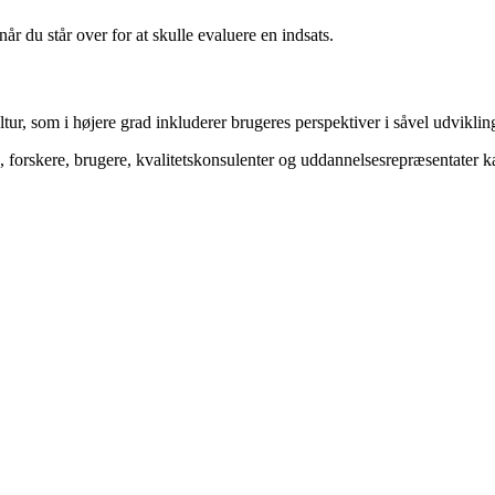
år du står over for at skulle evaluere en indsats.
ltur, som i højere grad inkluderer brugeres perspektiver i såvel udvikli
, forskere, brugere, kvalitetskonsulenter og uddannelsesrepræsentater k