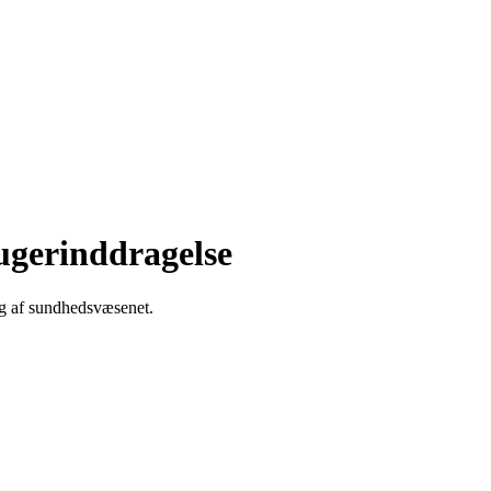
ugerinddragelse
ng af sundhedsvæsenet.