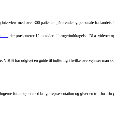
 interview med over 300 patienter, pårørende og personale fra landets 
en.dk
, der præsenterer 12 metoder til brugerinddragelse. Bl.a. videoer o
e. ViBIS har udgivet en guide til indføring i hvilke overvejelser man s
ngerne for arbejdet med brugerrepræsentation og giver en trin-for-trin gu