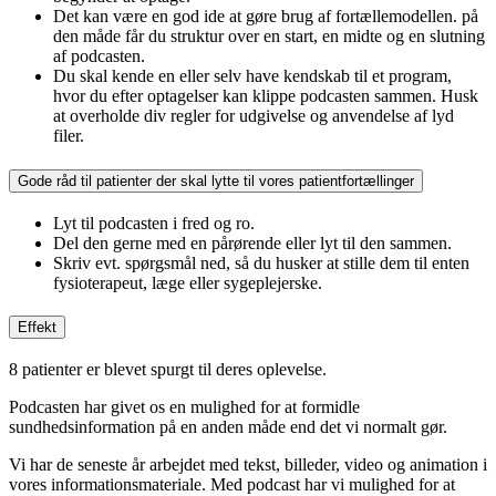
Det kan være en god ide at gøre brug af fortællemodellen. på
den måde får du struktur over en start, en midte og en slutning
af podcasten.
Du skal kende en eller selv have kendskab til et program,
hvor du efter optagelser kan klippe podcasten sammen. Husk
at overholde div regler for udgivelse og anvendelse af lyd
filer.
Gode råd til patienter der skal lytte til vores patientfortællinger
Lyt til podcasten i fred og ro.
Del den gerne med en pårørende eller lyt til den sammen.
Skriv evt. spørgsmål ned, så du husker at stille dem til enten
fysioterapeut, læge eller sygeplejerske.
Effekt
8 patienter er blevet spurgt til deres oplevelse.
Podcasten har givet os en mulighed for at formidle
sundhedsinformation på en anden måde end det vi normalt gør.
Vi har de seneste år arbejdet med tekst, billeder, video og animation i
vores informationsmateriale. Med podcast har vi mulighed for at