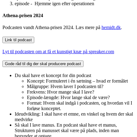
episode - Hjemme igen efter operationen
Athena-prisen 2024
Podcasten vandt Athena-prisen 2024. Læs mere på
hemidt.dk
.
Link til podcast
Lyt til podcasten om at få et kunstigt knæ på spreaker.com
Gode råd til dig der skal producere podcast
Du skal have et koncept for din podcast
Koncept: Formuleret i én sætning – hvad er formålet
Målgruppe: Hvem laver I podcasten til?
Frekvens: Hvor mange skal I lave?
Episode-længde: Hvor lange skal de være?
Format: Hvem skal indgå i podcasten, og hvordan vil I
forløse konceptet.
Ideudvikling: I skal have et emne, en vinkel og hvem der skal
medvirke
Så skal I lave manus. En podcast skal have et manus,
Strukturen på manusset skal være på plads, inden man
begynder at optage.