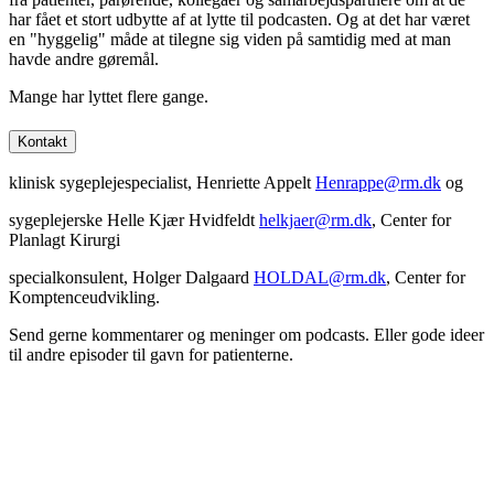
har fået et stort udbytte af at lytte til podcasten. Og at det har været
en "hyggelig" måde at tilegne sig viden på samtidig med at man
havde andre gøremål.
Mange har lyttet flere gange.
Kontakt
klinisk sygeplejespecialist, Henriette Appelt
Henrappe@rm.dk
og
sygeplejerske Helle Kjær Hvidfeldt
helkjaer@rm.dk
, Center for
Planlagt Kirurgi
specialkonsulent, Holger Dalgaard
HOLDAL@rm.dk
, Center for
Komptenceudvikling.
Send gerne kommentarer og meninger om podcasts. Eller gode ideer
til andre episoder til gavn for patienterne.