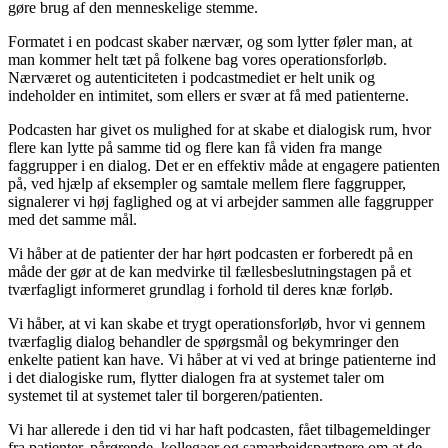
gøre brug af den menneskelige stemme.
Formatet i en podcast skaber nærvær, og som lytter føler man, at
man kommer helt tæt på folkene bag vores operationsforløb.
Nærværet og autenticiteten i podcastmediet er helt unik og
indeholder en intimitet, som ellers er svær at få med patienterne.
Podcasten har givet os mulighed for at skabe et dialogisk rum, hvor
flere kan lytte på samme tid og flere kan få viden fra mange
faggrupper i en dialog. Det er en effektiv måde at engagere patienten
på, ved hjælp af eksempler og samtale mellem flere faggrupper,
signalerer vi høj faglighed og at vi arbejder sammen alle faggrupper
med det samme mål.
Vi håber at de patienter der har hørt podcasten er forberedt på en
måde der gør at de kan medvirke til fællesbeslutningstagen på et
tværfagligt informeret grundlag i forhold til deres knæ forløb.
Vi håber, at vi kan skabe et trygt operationsforløb, hvor vi gennem
tværfaglig dialog behandler de spørgsmål og bekymringer den
enkelte patient kan have. Vi håber at vi ved at bringe patienterne ind
i det dialogiske rum, flytter dialogen fra at systemet taler om
systemet til at systemet taler til borgeren/patienten.
Vi har allerede i den tid vi har haft podcasten, fået tilbagemeldinger
fra patienter, pårørende, kollegaer og samarbejdspartnere om at de