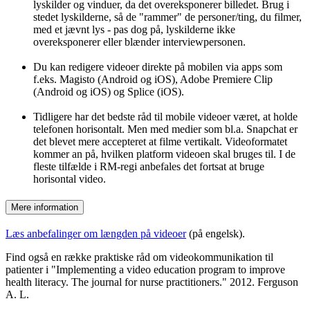
lyskilder og vinduer, da det overeksponerer billedet. Brug i
stedet lyskilderne, så de "rammer" de personer/ting, du filmer,
med et jævnt lys - pas dog på, lyskilderne ikke
overeksponerer eller blænder interviewpersonen.
Du kan redigere videoer direkte på mobilen via apps som
f.eks. Magisto (Android og iOS), Adobe Premiere Clip
(Android og iOS) og Splice (iOS).
Tidligere har det bedste råd til mobile videoer været, at holde
telefonen horisontalt. Men med medier som bl.a. Snapchat er
det blevet mere accepteret at filme vertikalt. Videoformatet
kommer an på, hvilken platform videoen skal bruges til. I de
fleste tilfælde i RM-regi anbefales det fortsat at bruge
horisontal video.
Mere information
Læs anbefalinger om længden på videoer
(på engelsk).
Find også en række praktiske råd om videokommunikation til
patienter i "Implementing a video education program to improve
health literacy. The journal for nurse practitioners." 2012. Ferguson
A. L.