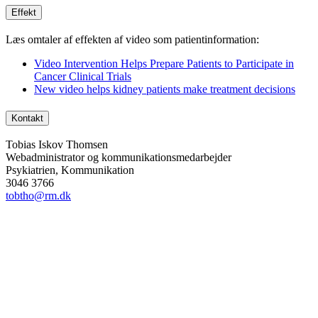
Effekt
Læs omtaler af effekten af video som patientinformation:
Video Intervention Helps Prepare Patients to Participate in
Cancer Clinical Trials
New video helps kidney patients make treatment decisions
Kontakt
Tobias Iskov Thomsen
Webadministrator og kommunikationsmedarbejder
Psykiatrien, Kommunikation
3046 3766
tobtho@rm.dk