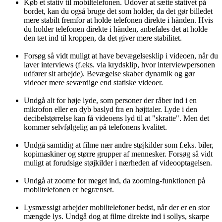
Køb et stativ til mobiltelefonen. Udover at sætte stativet på
bordet, kan du også bruge det som holder, da det gør billedet
mere stabilt fremfor at holde telefonen direkte i hånden. Hvis
du holder telefonen direkte i hånden, anbefales det at holde
den tæt ind til kroppen, da det giver mere stabilitet.
Forsøg så vidt muligt at have bevægelsesklip i videoen, når du
laver interviews (f.eks. via krydsklip, hvor interviewpersonen
udfører sit arbejde). Bevægelse skaber dynamik og gør
videoer mere seværdige end statiske videoer.
Undgå alt for høje lyde, som personer der råber ind i en
mikrofon eller en dyb baslyd fra en højttaler. Lyde i den
decibelstørrelse kan få videoens lyd til at "skratte". Men det
kommer selvfølgelig an på telefonens kvalitet.
Undgå samtidig at filme nær andre støjkilder som f.eks. biler,
kopimaskiner og større grupper af mennesker. Forsøg så vidt
muligt at forudsige støjkilder i nærheden af videooptagelsen.
Undgå at zoome for meget ind, da zooming-funktionen på
mobiltelefonen er begrænset.
Lysmæssigt arbejder mobiltelefoner bedst, når der er en stor
mængde lys. Undgå dog at filme direkte ind i sollys, skarpe