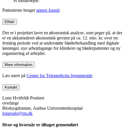
et samarbejde.
Patienterne bruger
appen Journl
.
Effekt
Der er i projektet lavet en økonomisk analyse, som peger på, at der
er en akkumuleret økonomisk gevinst på ca. 12. mio. kr. over en
femårig periode ved at understøtte bløderbehandling med digitale
løsninger, nye arbejdsgange for klinikere og bløderpatienter og ny
organisering af arbejdet.
Mere information
Læs mere på
Center for Telemedicins hjemmeside
.
Kontakt
Lone Hvitfeldt Poulsen
overlæge
Blodsygdomme, Aarhus Universitetshospital
lonpouls@rm.dk
Hvor og hvornår er tiltaget gennemført