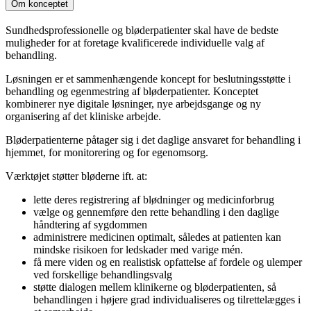
Om konceptet
Sundhedsprofessionelle og bløderpatienter skal have de bedste
muligheder for at foretage kvalificerede individuelle valg af
behandling.
Løsningen er et sammenhængende koncept for beslutningsstøtte i
behandling og egenmestring af bløderpatienter. Konceptet
kombinerer nye digitale løsninger, nye arbejdsgange og ny
organisering af det kliniske arbejde.
Bløderpatienterne påtager sig i det daglige ansvaret for behandling i
hjemmet, for monitorering og for egenomsorg.
Værktøjet støtter bløderne ift. at:
lette deres registrering af blødninger og medicinforbrug
vælge og gennemføre den rette behandling i den daglige
håndtering af sygdommen
administrere medicinen optimalt, således at patienten kan
mindske risikoen for ledskader med varige mén.
få mere viden og en realistisk opfattelse af fordele og ulemper
ved forskellige behandlingsvalg
støtte dialogen mellem klinikerne og bløderpatienten, så
behandlingen i højere grad individualiseres og tilrettelægges i