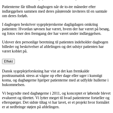
Patienterne får tilbudt dagbogen når de to-tre måneder efter
indlæggelsen sammen med deres pårørende inviteres til en samtale
om deres forløb.
I dagbogen beskriver sygeplejerskerne dagligdagen omkring
patienten: Hvordan søvnen har været, hvem der har været på besøg,
og fotos viser den fremgang der har været under indlæggelsen.
Udover den personlige beretning til patienten indeholder dagbogen
billeder og beskrivelser af afdelingen og det udstyr patienten har
været koblet på.
Effekt
Dansk sygeplejeforskning har vist at det kan fremkalde
posttraumatisk stress at vågne op efter dage eller uger i kunstigt
koma, og dagbøgerne hjælper patienterne med at udfylde hullerne i
hukommelsen.
Vi begyndte med dagbøgerne i 2011, og konceptet er løbende blevet
evalueret og tilrettet. Vi lytter meget til hvad patienterne fortæller og
efterspørger. Det sidste tiltag vi har lavet, er et projekt hvor formålet
er at nedbringe støjen på afdelingen.