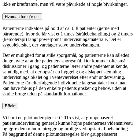
ikke er kræftramte, men vil være påvirkede af nogle bivirkninger.
Hvordan foregår det
Patienterne indkaldes på hold af ca. 6-8 patienter (gerne med
pårørende), hvor de får vist et 1 times (strålebehandling) og 2 timers
(kemoterapi) langt powerpoint-undervisningsmateriale. Det er
sygeplejersker, der varetager selve undervisningen.
Der er mulighed for at stille spørgsmål, og patienterne kan således
drage nytte af andre patienters spørgsmål. Der kommer ofte små
diskussioner i gang, og patienterne lærer andre patienter at kende,
samtidig med, at der opstår en hyggelig og afslappet stemning i
undervisningslokalet og i venteværelset efter endt undervisning.
Patienterne får efterfølgende individuelle lægesamtaler hvor man
kan have fokus på den enkelte patients ønsker og behov, uden at
skulle bruge tiden på standardinformationer.
Effekt
Vi har i en pilotundersøgelse i 2015 vist, at gruppebaseret
patientundervisning generelt kunne højne patienternes vidensniveau
og gøre dem mindre utrygge og urolige ved opstart af behandling.
På baggrund af denne pilotundersøgelse blev gruppebaseret