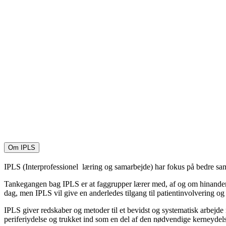
Om IPLS
IPLS (Interprofessionel læring og samarbejde) har fokus på bedre s
Tankegangen bag IPLS er at faggrupper lærer med, af og om hinanden i 
dag, men IPLS vil give en anderledes tilgang til patientinvolvering og 
IPLS giver redskaber og metoder til et bevidst og systematisk arbejde
periferiydelse og trukket ind som en del af den nødvendige kerneydel