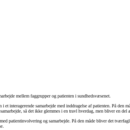
amarbejde mellem faggrupper og patienten i sundhedsvæsenet.
et interagerende samarbejde med inddragelse af patienten. På den måde s
samarbejde, så det ikke glemmes i en travl hverdag, men bliver en del af
 med patientinvolvering og samarbejde. På den måde bliver det tværfagli
se.