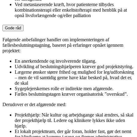
Ved metastaserende kræft, hvor patienterne tilbydes
kombinationsterapi eller enkeltstofterapi med henblik på at
opnå livsforlængende og/eller palliation
Gode råd
Følgende anbefalinger handler om implementeringen af
fællesbeslutningstagning, baseret på erfaringer opnået igennem
projektet:
En anerkendende og involverende tilgang.
Udvikling af beslutningshjælperen kræver god projektstyring.
Lægerne ønsker større frihed og mulighed for leg/udforskning
– men de vil samtidig gerne have klar besked på, hvad det er,
de skal
Sygeplejerskernes rolle er indirekte men afgørende.
Fælles beslutningstagen kræver organisatorisk ”overskud”.
Derudover er det afgørende med:
Projekthjælp: Når kultur og arbejdsgange skal ændres, så skal
der projekthjælp til. Ledere og klinikere lykkes ikke uden
hjælp.
Et lokalt projektteam, der går foran, holder fast, gør det nemt
for klinikerne at komme i gang og fjerner administrative