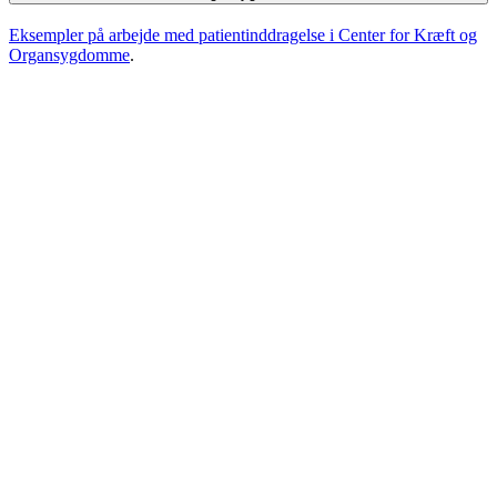
Ek­semp­ler på ar­bej­de med pa­tien­tind­dra­gel­se i Cen­ter for Kræft og
Or­gan­syg­dom­me
.