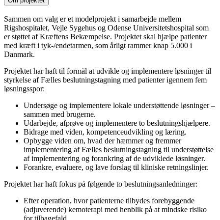
Om projektet
Sammen om valg er et modelprojekt i samarbejde mellem
Rigshospitalet, Vejle Sygehus og Odense Universitetshospital som
er støttet af Kræftens Bekæmpelse. Projektet skal hjælpe patienter
med kræft i tyk-/endetarmen, som årligt rammer knap 5.000 i
Danmark.
Projektet har haft til formål at udvikle og implementere løsninger til
styrkelse af Fælles beslutningstagning med patienter igennem fem
løsningsspor:
Undersøge og implementere lokale understøttende løsninger –
sammen med brugerne.
Udarbejde, afprøve og implementere to beslutningshjælpere.
Bidrage med viden, kompetenceudvikling og læring.
Opbygge viden om, hvad der hæmmer og fremmer
implementering af Fælles beslutningstagning til understøttelse
af implementering og forankring af de udviklede løsninger.
Forankre, evaluere, og lave forslag til kliniske retningslinjer.
Projektet har haft fokus på følgende to beslutningsanledninger:
Efter operation, hvor patienterne tilbydes forebyggende
(adjuverende) kemoterapi med henblik på at mindske risiko
for tilbagefald