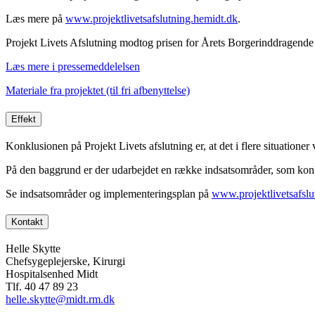
Læs mere på
www.projektlivetsafslutning.hemidt.dk
.
Projekt Livets Afslutning modtog prisen for Årets Borgerinddragende
Læs mere i pressemeddelelsen
Materiale fra projektet (til fri afbenyttelse)
Effekt
Konklusionen på Projekt Livets afslutning er, at det i flere situationer
På den baggrund er der udarbejdet en række indsatsområder, som konk
Se indsatsområder og implementeringsplan på
www.projektlivetsafslu
Kontakt
Helle Skytte
Chefsygeplejerske, Kirurgi
Hospitalsenhed Midt
Tlf. 40 47 89 23
helle.skytte@midt.rm.dk