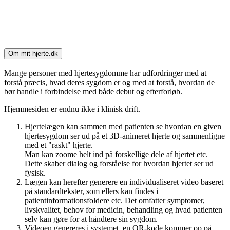
Om mit-hjerte.dk
Mange personer med hjertesygdomme har udfordringer med at
forstå præcis, hvad deres sygdom er og med at forstå, hvordan de
bør handle i forbindelse med både debut og efterforløb.
Hjemmesiden er endnu ikke i klinisk drift.
Hjertelægen kan sammen med patienten se hvordan en given
hjertesygdom ser ud på et 3D-animeret hjerte og sammenligne
med et "raskt" hjerte.
Man kan zoome helt ind på forskellige dele af hjertet etc.
Dette skaber dialog og forståelse for hvordan hjertet ser ud
fysisk.
Lægen kan herefter generere en individualiseret video baseret
på standardtekster, som ellers kan findes i
patientinformationsfoldere etc. Det omfatter symptomer,
livskvalitet, behov for medicin, behandling og hvad patienten
selv kan gøre for at håndtere sin sygdom.
Videoen genereres i systemet, en QR-kode kommer op på