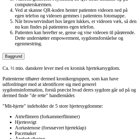
computerskærmen.
Ved at skanne QR-koden henter patienten videoen ned på
egen telefon og videoen gemmes i patientens fotomappe.
Når browservinduet hos lægen lukkes, er videoen væk, så den
nu kun findes på patientens egen telefon.
Patienten kan herefter se, gense og vise videoen til pårørende.
Dette understøtter empowerment, sygdomsforståelse og
egenmestring.
Baggrund
Ca. ½ mio. danskere lever med en kronisk hjertekarsygdom.
Patienterne tilhører dermed kronikergruppen, som kan have
udfordringer med at identificere sig med generel
sygdomsinformation, forstå præcist hvad deres sygdom går ud på og
dermed finde "de rette" handlemåder.
"Mit-hjerte" indeholder de 5 store hjertesygdomme:
Atrieflimren (forkammerflimmer)
Hjertesvigt
Aortastenose (forsnævret hjerteklap)
Pacemaker
Åreforkalkning